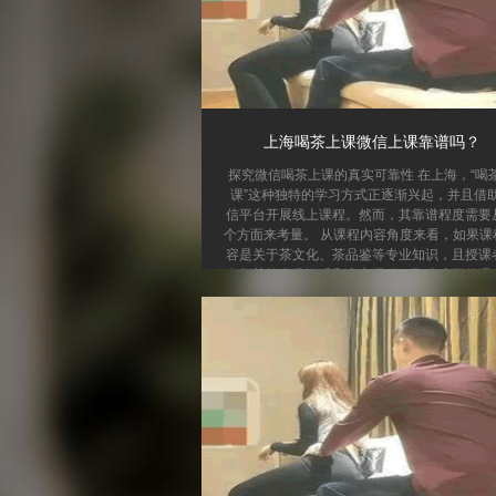
上海喝茶上课微信上课靠谱吗？
探究微信喝茶上课的真实可靠性 在上海，“喝
课”这种独特的学习方式正逐渐兴起，并且借
信平台开展线上课程。然而，其靠谱程度需要
个方面来考量。 从课程内容角度来看，如果课
容是关于茶文化、茶品鉴等专业知识，且授课
备相关的专业资质和丰富经验，那么这样的课
有一定价值的。比如，一些资深茶艺师通过微
播讲解茶叶的种类、冲泡技巧等知识，能让学
家就能学到专业内容。但如果课程内容空洞，
打着喝茶上课的幌子推销茶叶，那就不靠谱了。
学方式上，微信上课有其便利之处。学员不受
和空间限...