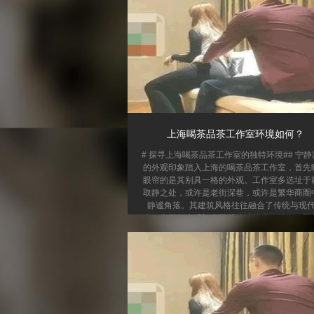
上海喝茶品茶工作室环境如何？
# 探寻上海喝茶品茶工作室的独特环境## 宁静
的外观印象踏入上海的喝茶品茶工作室，首先
眼帘的是其别具一格的外观。工作室多选址于
取静之处，或许是老街深巷，或许是繁华商圈
静谧角落。其建筑风格往往融合了传统与现
素，古朴的木质门窗搭配简洁的现代线条，既
着茶文化的深厚底蕴，又不失时尚感。工作室
牌可能是一块古朴的木匾，用典雅的书法写着
室的名字，在阳光或灯光的映照下，散发出独
韵味。周边绿植环绕，或是几盆翠竹，或是一
花，为整个工作室增添了一份生机与自然之美。
温馨舒适...