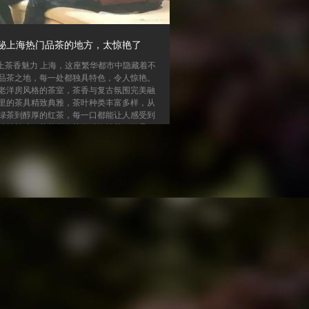
秘上海热门品茶的地方，太惊艳了
上茶香魅力 上海，这座繁华都市中隐藏着不
品茶之地，每一处都独具特色，令人惊艳。
老洋房风格的茶室，茶香与复古氛围完美融
里的茶具精致典雅，茶叶种类丰富多样，从
绿茶到醇厚的红茶，每一口都能让人感受到
独特韵味。茶艺师娴熟的冲泡技艺，更是一
与味觉的双重盛宴。 位于繁华商圈的现代茶
是时尚与茶香的结合。店内环境简洁大方，
现代科技设备辅助泡茶，既能保证茶汤的口
增添了品茶的趣味性。在这里，你可以一边
市的繁华景象，一边品味香茗，放松身心。
还有那...