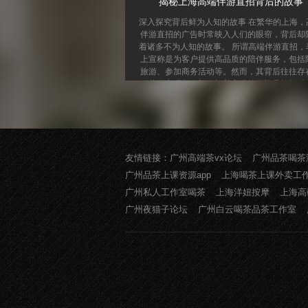
揭秘上海高端伴游直招背后的故事
深入探究背后鲜为人知的故事 在繁华的上海，
伴游直招的广告时常映入人们的眼帘，背后却
着诸多不为人知的故事。 所谓高端伴游直招，
上宣称是为客户提供高品质的陪伴服务，包括
旅游、参加商务活动等。然而，其背后往往存
一些不良现象。部分打着高端伴游旗号的招聘
则是从事非法交易的幌子。一些不法分子利用
者对高收入的渴望，诱导他们陷入违法活动。 
职者角度来看，很多人被“轻松高薪”的宣传
引。他们没有意识到其中可能存在的风险，盲
聘。这些求职者中不乏年轻人，他们怀揣着美
友情链接：
广州高端茶vx论坛
广州品茶喝茶
梦想来到...
广州品茶上课资源app
上海喝茶上课外卖工
广州私人工作室喝茶
上海洋妞按摩
上海高
广州夜猫子论坛
广州白云喝茶品茶工作室