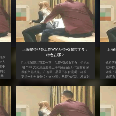
上海喝茶品茶工作室的品茶VS超市零食：
上海
特色在哪？
雅致
映入
# 上海喝茶品茶工作室：品茶VS超市零食，特色在
解析两
闹中
哪？## 文化底蕴差异上海喝茶品茶工作室有着深
这种颇
中的
厚的文化底蕴。在这里，品茶不仅仅是喝一杯茶，
体线下
代元
更是一种对传统文化的体验。从茶的起源、发展到
角度看
彰显
不同茶类的特点，工作室的茶艺师会进行详细的讲
无需承
的招
解。比如，在冲泡普洱茶时，会介绍其产地云南的
的降低
工作
风土人情，以及普洱茶独特的发酵工艺和历史渊
的金
特的
源。而超市零食大多只是单纯的食品，虽然有些零
容。而
丛繁
食也有一定的地域特色，但往往缺乏像品茶这样丰
格通常
##
富而系统的文化内涵。## 感官体验不同品茶是一
明显。
场全方位的感官盛宴。在品茶工作室，你可以看到
尤其在
茶叶在水中...