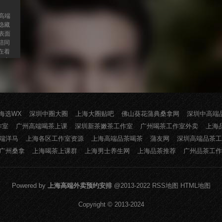
高端
隐藏
表面
陪同
在着
，实
求职
从求
所吸
目应
好的
海选WX
深圳中圈大圈
上海大圈贴吧
佛山葵花蒲典桑拿网
深圳中高端
作室
广州高端喝茶上课
深圳新茶嫩茶工作室
广州喝茶工作室外卖
上海
端洋马
上海各区工作室资源
上海高端品茶喝茶
蒲友网
深圳高端品茶工
广州桑拿
上海喝茶上课群
上海男士养生网
上海品茶推荐
广州品茶工作
Powered by
上海高端外卖预约安排
@2013-2022
RSS地图
HTML地图
Copyright
© 2013-2024