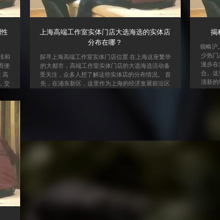
利性
上海高端工作室实体门店大选海选的实体店
揭
分布在哪？
领略沪
少热门
排和
探寻上海高端工作室实体门店位置 在上海这座繁华
漫步在
而便
的大都市，高端工作室实体门店的大选海选活动备
合。这
 高
受关注，众多人想了解这些实体店的分布情况。 首
清新的
，交
先，在浦东新区，这里作为上海的经济发展前沿区
茶叶的
通过
域，聚集了不少高端工作室。陆家嘴金融中心周
场视觉
对幽
边，凭借其优越的地理位置和高端的商务氛围，吸
馆，则
太方
引了大量时尚、艺术、金融咨询等类型的高端工作
运用了
排便
室入驻。这些工作室往往面向高端客户群体，提供
感，又
以根
专业且个性化的服务。 其次，静安区也是高端工作
欣赏城
人员
室的集中地之一。静安寺商圈附近，文化艺术气息
对传
浓厚，各类设计工作室、摄影工作室林立。它们依
托周边丰富...