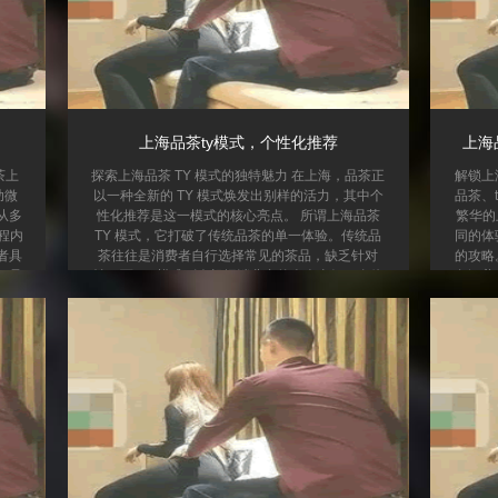
上海品茶ty模式，个性化推荐
上海
茶上
探索上海品茶 TY 模式的独特魅力 在上海，品茶正
解锁上
助微
以一种全新的 TY 模式焕发出别样的活力，其中个
品茶、
从多
性化推荐是这一模式的核心亮点。 所谓上海品茶
繁华的
程内
TY 模式，它打破了传统品茶的单一体验。传统品
同的体
者具
茶往往是消费者自行选择常见的茶品，缺乏针对
的攻略
程是
性。而 TY 模式则会根据消费者的个人喜好、身体
务涵盖
信直
状况、饮茶习惯等多方面因素，为其精准推荐合适
静氛围
员在
的茶品。 个性化推荐的实现，依赖于专业的品茶师
为品茶
只是
和先进的数据分析。品茶师会与消费者进行深入交
群的需
 教
流，了解他们对茶的口感偏好，比如是喜欢醇厚的
品茶t
时间
红茶、清香的绿茶，还是甘甜的白茶。同时，...
便利